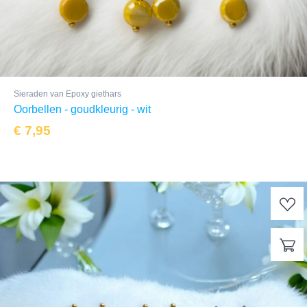
Sieraden van Epoxy giethars
Oorbellen - goudkleurig - wit
€
7,95