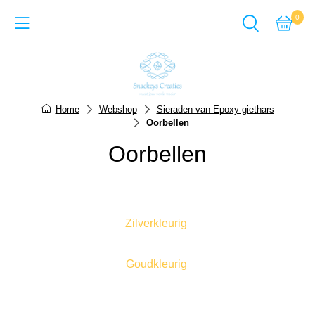
0
Back
Cadeausets van Epoxy Giet
Home
Webshop
Sieraden van Epoxy giethars
Oorbellen
Sieraden van Epoxy gie
Oorbellen
Items van Epoxy giethar
Sieraden van Acrylverf
Items van Acrylverf
Zilverkleurig
ACTIE-pagina
Goudkleurig