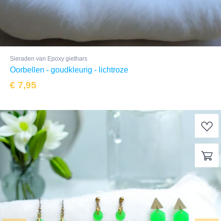
Sieraden van Epoxy giethars
Oorbellen - goudkleurig - lichtroze
€
7,95