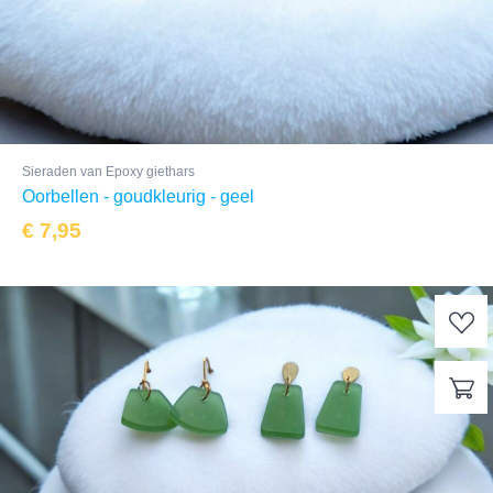
Sieraden van Epoxy giethars
Oorbellen - goudkleurig - geel
€
7,95