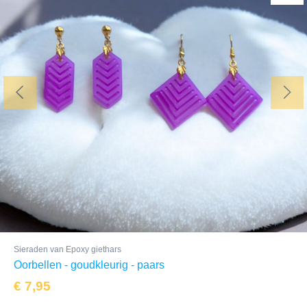
Sieraden van Epoxy giethars
Oorbellen - goudkleurig - paars
€
7,95