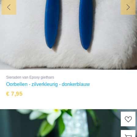
Sieraden van Epoxy giethars
Oorbellen - zilverkleurig - donkerblauw
€
7,95