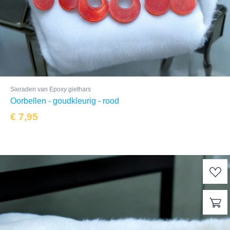
Sieraden van Epoxy giethars
Oorbellen - goudkleurig - rood
€
7,95