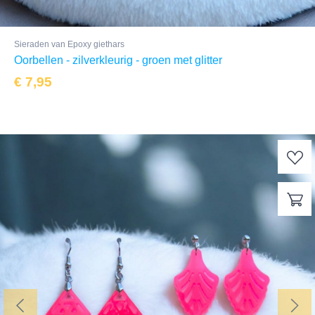
Sieraden van Epoxy giethars
Oorbellen - zilverkleurig - groen met glitter
€
7,95