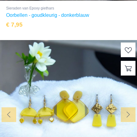
Sieraden van Epoxy giethars
Oorbellen - goudkleurig - donkerblauw
€
7,95