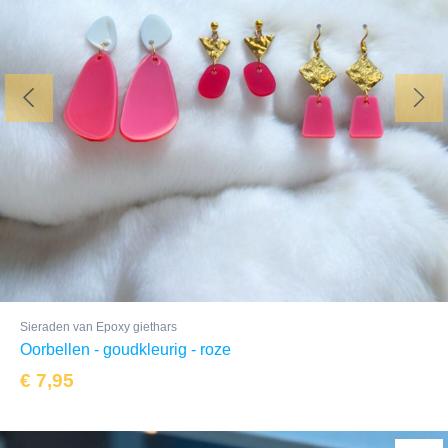
Sieraden van Epoxy giethars
Oorbellen - goudkleurig - roze
€
7,95