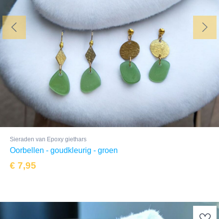
Sieraden van Epoxy giethars
Oorbellen - goudkleurig - groen
€
7,95