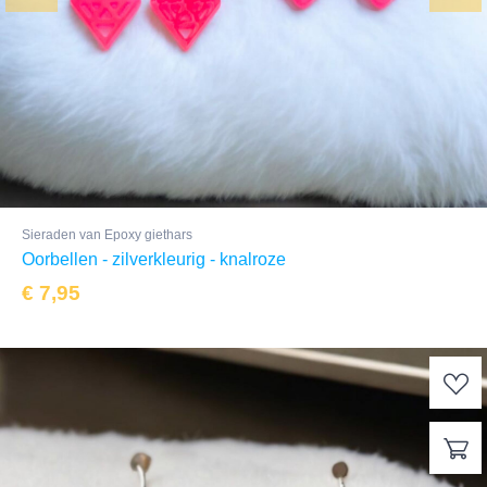
Sieraden van Epoxy giethars
Oorbellen - zilverkleurig - knalroze
€
7,95