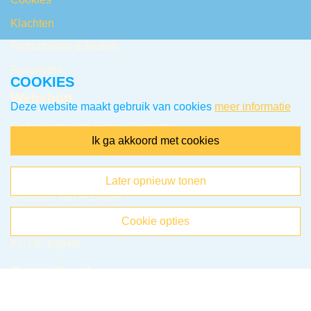
Klachten
Retourneren & Ruilen
Favorieten
COOKIES
Webshop
Deze website maakt gebruik van cookies
meer informatie
Cadeausets van Epoxy Giethars
ik ga akkoord met cookies
Sieraden van Epoxy giethars
Items van Epoxy giethars
later opnieuw tonen
Sieraden van Acrylverf
Items van Acrylverf
cookie opties
ACTIE-pagina
Get In Touch
Snackeys Creaties