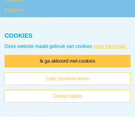
Klachten
Retourneren & Ruilen
Favorieten
COOKIES
Webshop
Deze website maakt gebruik van cookies
meer informatie
Cadeausets van Epoxy Giethars
ik ga akkoord met cookies
Sieraden van Epoxy giethars
Items van Epoxy giethars
later opnieuw tonen
Sieraden van Acrylverf
Items van Acrylverf
cookie opties
ACTIE-pagina
Get In Touch
Snackeys Creaties