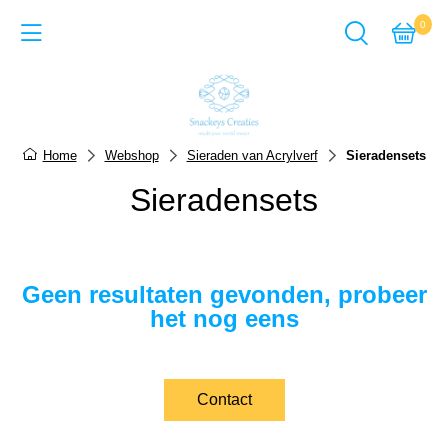
0
Back
Cadeausets van Epoxy Giet
Home
Webshop
Sieraden van Acrylverf
Sieradensets
Sieraden van Epoxy gie
Sieradensets
Items van Epoxy giethar
Sieraden van Acrylverf
Geen resultaten gevonden, probeer
Items van Acrylverf
het nog eens
ACTIE-pagina
Contact