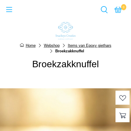
0
Back
Cadeausets van Epoxy Giet
Home
Webshop
Items van Epoxy giethars
Broekzakknuffel
Sieraden van Epoxy gie
Broekzakknuffel
Items van Epoxy giethar
Sieraden van Acrylverf
Items van Acrylverf
ACTIE-pagina