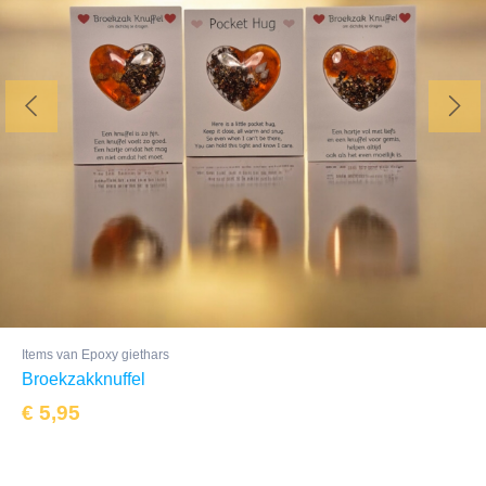
Items van Epoxy giethars
Broekzakknuffel
€
5,95