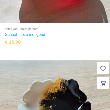
Items van Epoxy giethars
Schaal - roze met goud
€
15,00