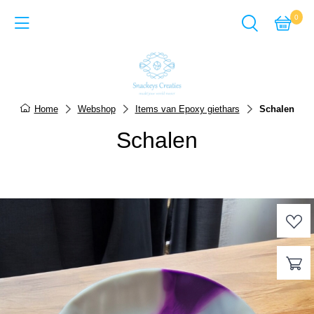
0
Back
Cadeausets van Epoxy Giet
Home
Webshop
Items van Epoxy giethars
Schalen
Sieraden van Epoxy gie
Schalen
Items van Epoxy giethar
Sieraden van Acrylverf
Items van Acrylverf
ACTIE-pagina