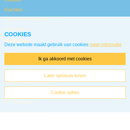
Klachten
Retourneren & Ruilen
Favorieten
COOKIES
Webshop
Deze website maakt gebruik van cookies
meer informatie
Cadeausets van Epoxy Giethars
ik ga akkoord met cookies
Sieraden van Epoxy giethars
Items van Epoxy giethars
later opnieuw tonen
Sieraden van Acrylverf
Items van Acrylverf
cookie opties
ACTIE-pagina
Get In Touch
Snackeys Creaties