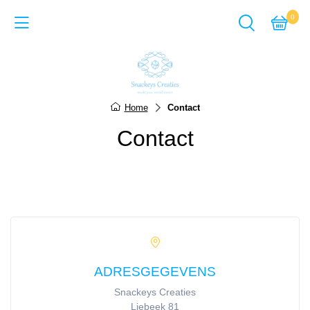
0
Back
Cadeausets van Epoxy Giet
Home
Contact
Sieraden van Epoxy gie
Contact
Items van Epoxy giethar
Sieraden van Acrylverf
Items van Acrylverf
ACTIE-pagina
ADRESGEGEVENS
Snackeys Creaties
Liebeek 81