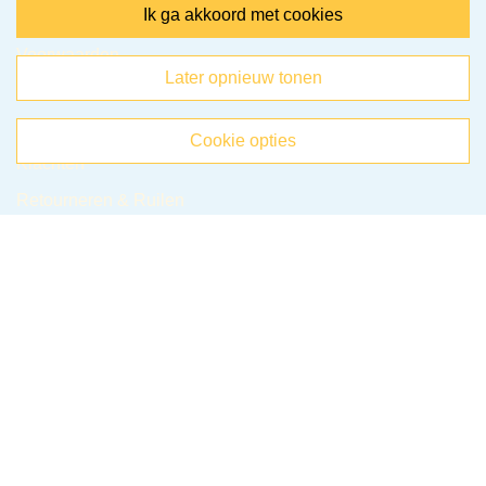
ik ga akkoord met cookies
Klantenservice
Voorwaarden
later opnieuw tonen
Privacy
Cookies
cookie opties
Klachten
Retourneren & Ruilen
Favorieten
Webshop
Cadeausets van Epoxy Giethars
Sieraden van Epoxy giethars
Items van Epoxy giethars
Sieraden van Acrylverf
Items van Acrylverf