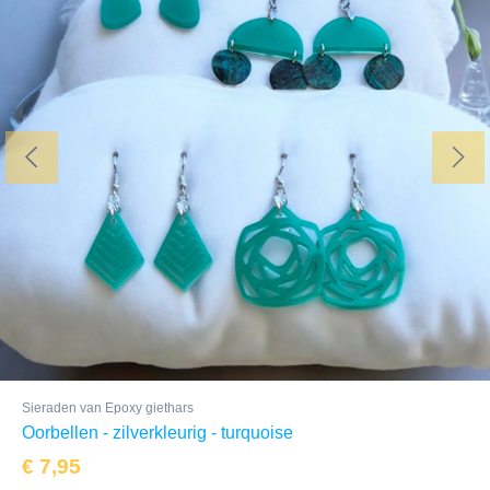
Sieraden van Epoxy giethars
Oorbellen - zilverkleurig - turquoise
€
7,95