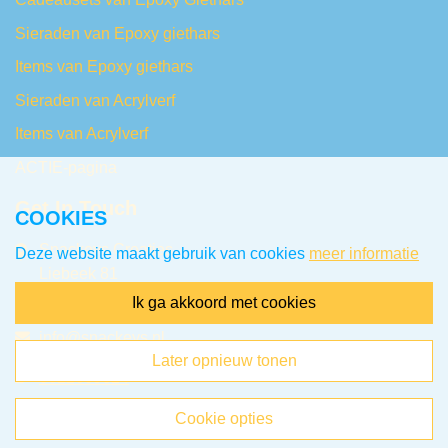
Sieraden van Epoxy giethars
Items van Epoxy giethars
Sieraden van Acrylverf
Items van Acrylverf
ACTIE-pagina
Get In Touch
COOKIES
Snackeys Creaties
Deze website maakt gebruik van cookies
meer informatie
Liebeek 81
6715HP Ede NL
ik ga akkoord met cookies
info@snackeys.nl
later opnieuw tonen
0622669624
cookie opties