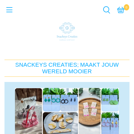
0
Back
Cadeausets van Epoxy Giet
Sieraden van Epoxy gie
SNACKEYS CREATIES; MAAKT JOUW
Items van Epoxy giethar
WERELD MOOIER
Sieraden van Acrylverf
Items van Acrylverf
ACTIE-pagina