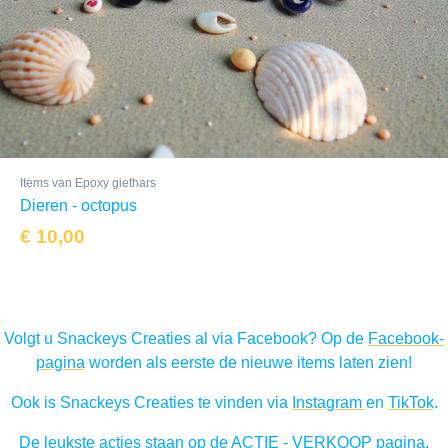
Items van Epoxy giethars
Dieren - octopus
€
10,00
Volgt u Snackeys Creaties al via Facebook? Op de
Facebook-
pagina
worden als eerste de nieuwe items laten zien!
Ook is Snackeys Creaties te vinden via
Instagram
en
TikTok
.
De leukste acties staan op de
ACTIE - VERKOOP pagina
,