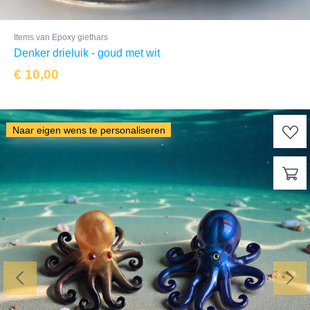
Items van Epoxy giethars
Denker drieluik - goud met wit
€
10,00
Naar eigen wens te personaliseren