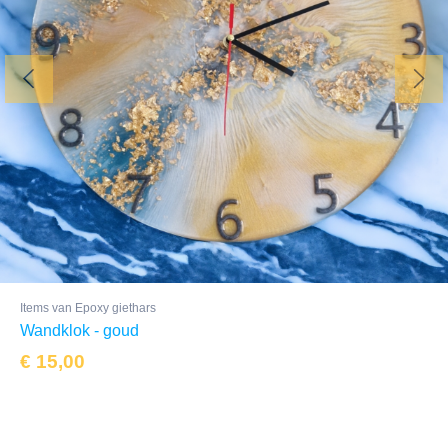
Items van Epoxy giethars
Wandklok - goud
€
15,00