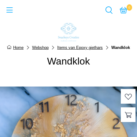
0
Back
Cadeausets van Epoxy Giet
Home
Webshop
Items van Epoxy giethars
Wandklok
Sieraden van Epoxy gie
Wandklok
Items van Epoxy giethar
Sieraden van Acrylverf
Items van Acrylverf
ACTIE-pagina