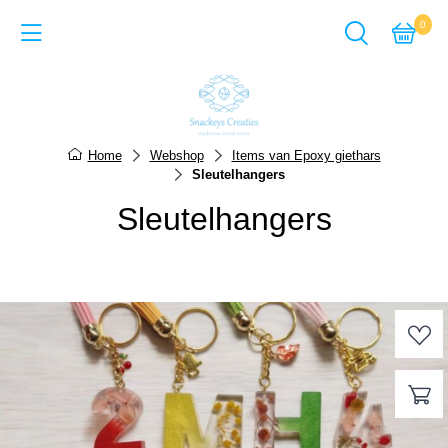
0
Back
Cadeausets van Epoxy Giet
Home
Webshop
Items van Epoxy giethars
Sleutelhangers
Sieraden van Epoxy gie
Sleutelhangers
Items van Epoxy giethar
Sieraden van Acrylverf
Items van Acrylverf
ACTIE-pagina