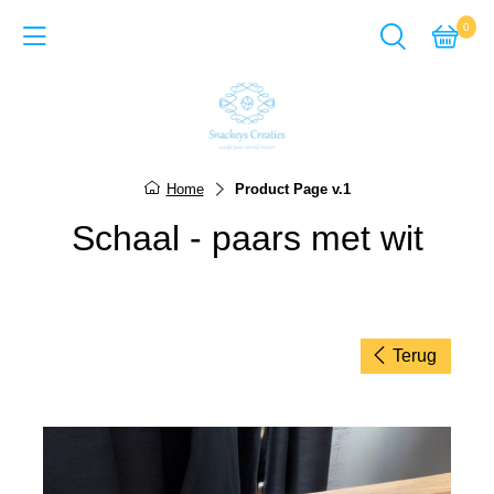
0
Back
Cadeausets van Epoxy Giet
Home
Product Page v.1
Sieraden van Epoxy gie
Schaal - paars met wit
Items van Epoxy giethar
Sieraden van Acrylverf
Items van Acrylverf
Terug
ACTIE-pagina