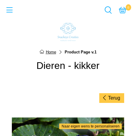
0
Back
Cadeausets van Epoxy Giet
Home
Product Page v.1
Sieraden van Epoxy gie
Dieren - kikker
Items van Epoxy giethar
Sieraden van Acrylverf
Items van Acrylverf
Terug
ACTIE-pagina
Naar eigen wens te personaliseren