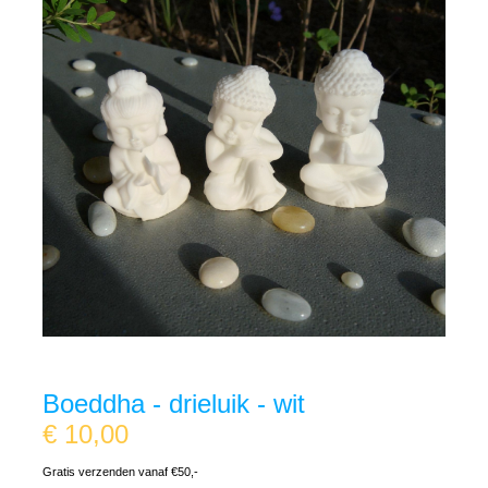
Boeddha - drieluik - wit
€
10,00
Gratis verzenden vanaf €50,-