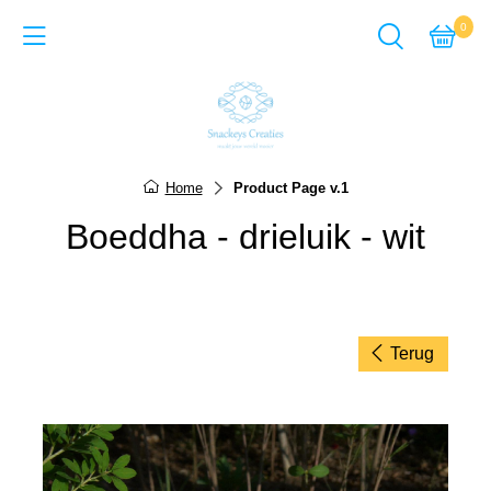
0
Back
Cadeausets van Epoxy Giet
Home
Product Page v.1
Sieraden van Epoxy gie
Boeddha - drieluik - wit
Items van Epoxy giethar
Sieraden van Acrylverf
Items van Acrylverf
Terug
ACTIE-pagina