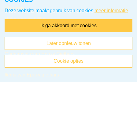
Klachten
Deze website maakt gebruik van cookies
meer informatie
Retourneren & Ruilen
ik ga akkoord met cookies
Favorieten
Webshop
later opnieuw tonen
Cadeausets van Epoxy Giethars
cookie opties
Sieraden van Epoxy giethars
Items van Epoxy giethars
Sieraden van Acrylverf
Items van Acrylverf
ACTIE-pagina
Get In Touch
Snackeys Creaties