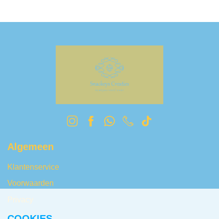
Algemeen
Klantenservice
Voorwaarden
Privacy
Cookies
COOKIES