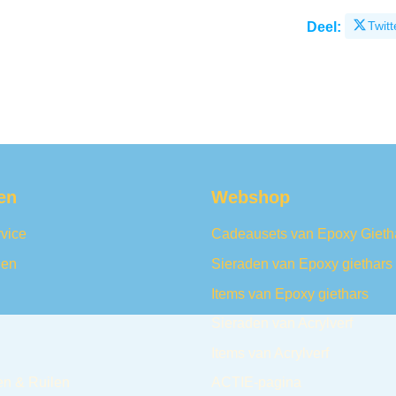
Twitt
Deel:
en
Webshop
vice
Cadeausets van Epoxy Gieth
den
Sieraden van Epoxy giethars
Items van Epoxy giethars
Sieraden van Acrylverf
Items van Acrylverf
en & Ruilen
ACTIE-pagina