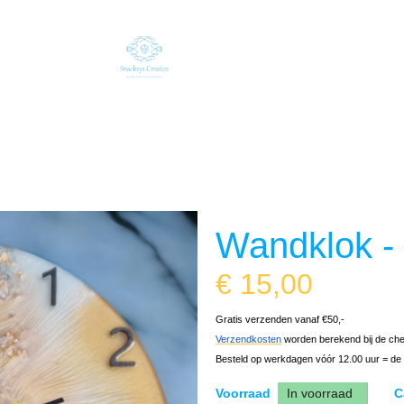
oxy Giethars
 giethars
ethars
Wandklok -
erf
€
15,00
Gratis verzenden vanaf €50,-
Verzendkosten
worden berekend bij de ch
Besteld op werkdagen vóór 12.00 uur = de
Voorraad
In voorraad
C