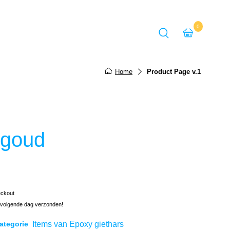
0
Back
Back
Back
Home
Product Page v.1
Sieradensets
Oorbellen
Denker
Kettinghangers
Kettinghangers
Wierookhouders
Telefoonstandaard
Sieradensets
Oorbellen
 goud
Broches
Dromenvanger
Wandklok
Champagneglas
eckout
Schalen
 volgende dag verzonden!
Sleutelhangers
Items van Epoxy giethars
ategorie