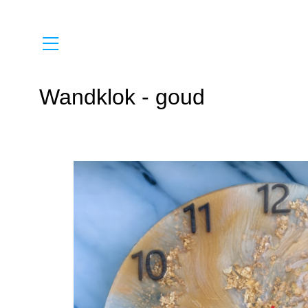
Back
Wandklok - goud
Cadeausets van Ep
Sieraden van Epoxy
Items van Epoxy gi
Sieraden van Acrylv
Items van Acrylverf
ACTIE-pagina