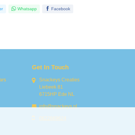
er
Whatsapp
Facebook
Get In Touch
ars
Snackeys Creaties
Liebeek 81
6715HP Ede NL
info@snackeys.nl
0622669624