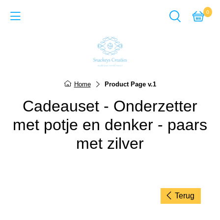
0
Back
Cadeausets van Epoxy Giet
Home
Product Page v.1
Sieraden van Epoxy gie
Cadeauset - Onderzetter
Items van Epoxy giethar
met potje en denker - paars
Sieraden van Acrylverf
met zilver
Items van Acrylverf
ACTIE-pagina
Terug